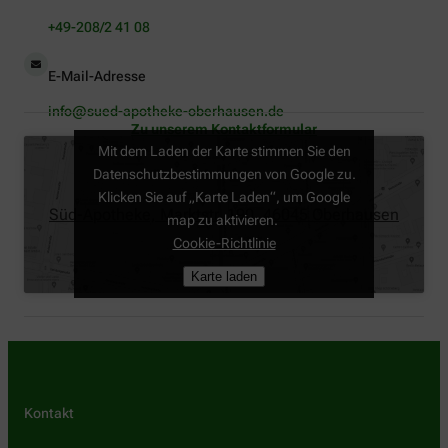
+49-208/2 41 08
E-Mail-Adresse
info@sued-apotheke-oberhausen.de
Zu unserem Kontaktformular
Mit dem Laden der Karte stimmen Sie den
Datenschutzbestimmungen von Google zu.
Klicken Sie auf „Karte Laden“, um Google
Süd-Apotheke, Marktstr. 190, 46045 Oberhausen
map zu aktivieren.
Cookie-Richtlinie
Karte laden
Kontakt