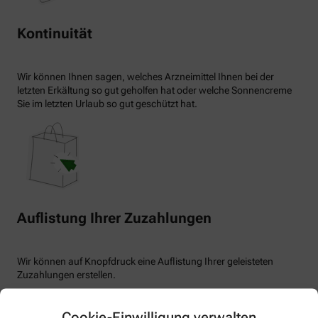
Kontinuität
Wir können Ihnen sagen, welches Arzneimittel Ihnen bei der
letzten Erkältung so gut geholfen hat oder welche Sonnencreme
Sie im letzten Urlaub so gut geschützt hat.
Auflistung Ihrer Zuzahlungen
Wir können auf Knopfdruck eine Auflistung Ihrer geleisteten
Zuzahlungen erstellen.
Cookie-Einwilligung verwalten