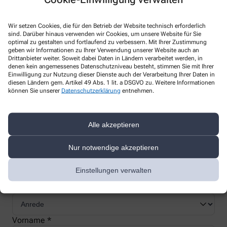
Wir setzen Cookies, die für den Betrieb der Website technisch erforderlich
sind. Darüber hinaus verwenden wir Cookies, um unsere Website für Sie
optimal zu gestalten und fortlaufend zu verbessern. Mit Ihrer Zustimmung
Nachweis Ihrer Befreiung
geben wir Informationen zu Ihrer Verwendung unserer Website auch an
Drittanbieter weiter. Soweit dabei Daten in Ländern verarbeitet werden, in
denen kein angemessenes Datenschutzniveau besteht, stimmen Sie mit Ihrer
Einwilligung zur Nutzung dieser Dienste auch der Verarbeitung Ihrer Daten in
Wenn Sie einen Ausweis über die Befreiung der gesetzlichen
diesen Ländern gem. Artikel 49 Abs. 1 lit. a DSGVO zu. Weitere Informationen
können Sie unserer
Datenschutzerklärung
entnehmen.
Zuzahlung haben, können wir diese Info speichern und Sie
müssen Ihren Ausweis nicht immer vorzeigen.
Alle akzeptieren
Kundenkarte beantragen
Nur notwendige akzeptieren
Jetzt schnell und einfach online beantragen und beim nächsten
Einstellungen verwalten
Besuch bei uns in der Apotheke abholen.
Anrede
Vorname *